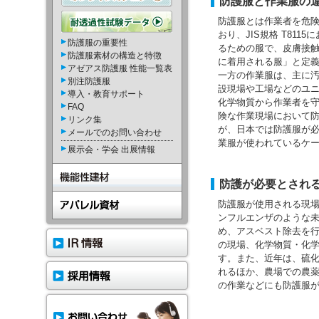
防護服と作業服の
防護服とは作業者を危
おり、JIS規格 T81
防護服の重要性
るための服で、皮膚接
防護服素材の構造と特徴
に着用される服」と定
アゼアス防護服 性能一覧表
一方の作業服は、主に
別注防護服
設現場や工場などのユ
導入・教育サポート
化学物質から作業者を
FAQ
険な作業現場において
リンク集
が、日本では防護服が
メールでのお問い合わせ
業服が使われているケ
展示会・学会 出展情報
防護が必要とされ
防護服が使用される現
ンフルエンザのような
め、アスベスト除去を行
の現場、化学物質・化
す。また、近年は、硫
れるほか、農場での農
の作業などにも防護服