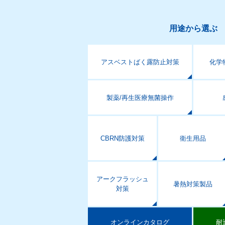
用途から選ぶ
アスベストばく露防止対策
化学
製薬/再生医療無菌操作
CBRN防護対策
衛生用品
アークフラッシュ
暑熱対策製品
対策
オンラインカタログ
耐